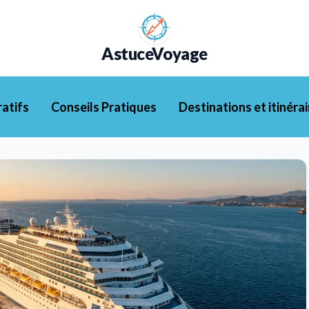
AstuceVoyage
atifs
Conseils Pratiques
Destinations et itinérai