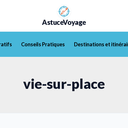
AstuceVoyage
atifs
Conseils Pratiques
Destinations et itinérai
vie-sur-place