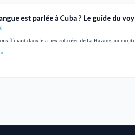
langue est parlée à Cuba ? Le guide du vo
26
us flânant dans les rues colorées de La Havane, un mojito 
 »